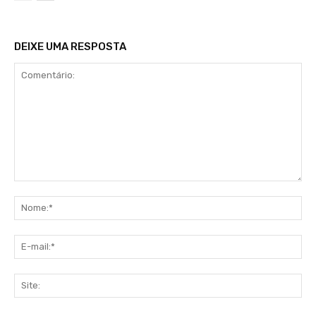
DEIXE UMA RESPOSTA
Comentário:
No
E-
mai
Sit