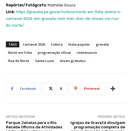
Repórter/Fotógrafo:
Mathilde Souza
Link:
https://gravata.pe.gov.br/noticia/norte-em-folia-anima-o-
carnaval-2026-em-gravata-com-tres-dias-de-shows-na-rua-
do-norte/
TAGS
Carnaval 2026
Cultura
festa popular
gravatá
Norte em Folia
programação oficial
redeanuncio
Rua do Norte
Santa Luzia
shows gratuitos
Facebook
X
Pinterest
ARTIGO ANTERIOR
PRÓXIMO ARTIGO
Parque Janelas para o Rio
Igrejas de Gravatá divulgam
Recebe Oficina de Atividades
programação completa de