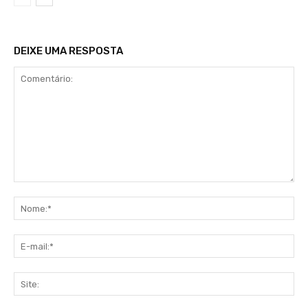
DEIXE UMA RESPOSTA
Comentário:
No
E-
mai
Sit