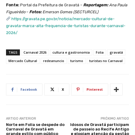
Fonte:
Portal da Prefeitura de Gravatá –
Reportagem:
Ana Paula
Figueirêdo
–
Fotos:
Emerson Gomes (SECTURCEL)
https://gravata.pe.gov.br/noticia/mercado-cultural-de-
gravata-marca-alta-frequencia-de-turistas-durante-carnaval-
2026/
TAGS
Carnaval 2026
cultura e gastronomia
Folia
gravatá
Mercado Cultural
redeanuncio
turismo
turistas no Carnaval
Facebook
X
Pinterest
ARTIGO ANTERIOR
PRÓXIMO ARTIGO
Norte em Folia se despede do
Idosos de Gravatá participam
Carnaval de Gravatá em
de passeio ao Recife Antigo
grande estilo com público
e elogiam atenção da gestão