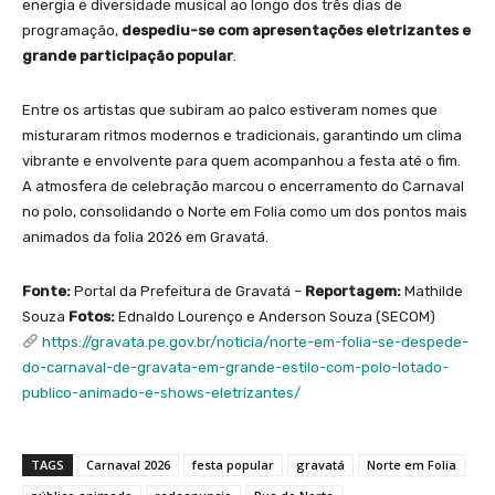
energia e diversidade musical ao longo dos três dias de
programação,
despediu-se com apresentações eletrizantes e
grande participação popular
.
Entre os artistas que subiram ao palco estiveram nomes que
misturaram ritmos modernos e tradicionais, garantindo um clima
vibrante e envolvente para quem acompanhou a festa até o fim.
A atmosfera de celebração marcou o encerramento do Carnaval
no polo, consolidando o Norte em Folia como um dos pontos mais
animados da folia 2026 em Gravatá.
Fonte:
Portal da Prefeitura de Gravatá –
Reportagem:
Mathilde
Souza
Fotos:
Ednaldo Lourenço e Anderson Souza (SECOM)
https://gravata.pe.gov.br/noticia/norte-em-folia-se-despede-
do-carnaval-de-gravata-em-grande-estilo-com-polo-lotado-
publico-animado-e-shows-eletrizantes/
TAGS
Carnaval 2026
festa popular
gravatá
Norte em Folia