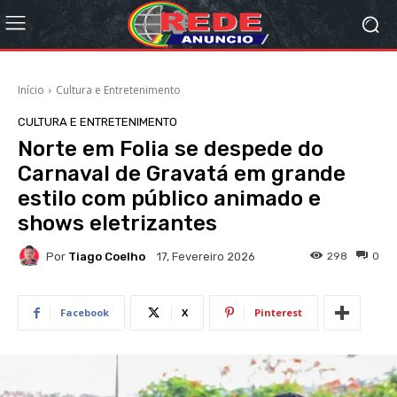
Início
Cultura e Entretenimento
CULTURA E ENTRETENIMENTO
Norte em Folia se despede do
Carnaval de Gravatá em grande
estilo com público animado e
shows eletrizantes
Por
Tiago Coelho
298
0
17, Fevereiro 2026
Facebook
X
Pinterest