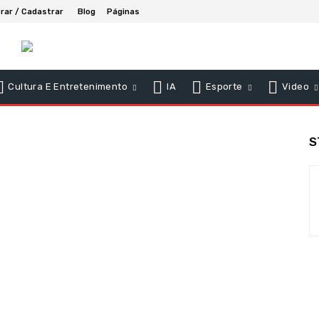
rar / Cadastrar
Blog
Páginas
Cultura E Entretenimento
IA
Esporte
Video
S