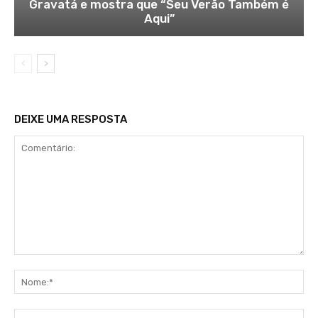
Gravatá e mostra que “Seu Verão Também é
Aqui”
DEIXE UMA RESPOSTA
Comentário:
No
E-