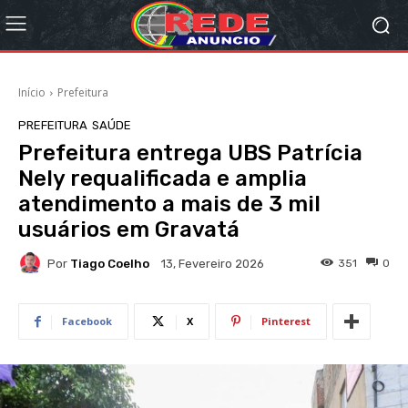
Início
Prefeitura
PREFEITURA
SAÚDE
Prefeitura entrega UBS Patrícia
Nely requalificada e amplia
atendimento a mais de 3 mil
usuários em Gravatá
Por
Tiago Coelho
351
0
13, Fevereiro 2026
Facebook
X
Pinterest