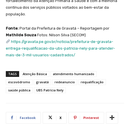
fortalecimento da Atenção Primária à Saúde e com a melhoria
contínua dos serviços públicos voltados ao bem-estar da
população.
Fonte:
Portal da Prefeitura de Gravatá – Reportagem por
Mathilde Souza
Fotos: Nilson Silva (SECOM)
https://gravata.pe.gov.br/noticia/prefeitura-de-gravata-
entrega-requalificacao-da-ubs-patricia-nely-para-atender-
mais-de-3-mil-usuarios-cadastrados/
TAGS
Atenção Básica
atendimento humanizado
escovódromo
gravatá
redeanuncio
requalificação
saúde pública
UBS Patrícia Nely
Facebook
X
Pinterest