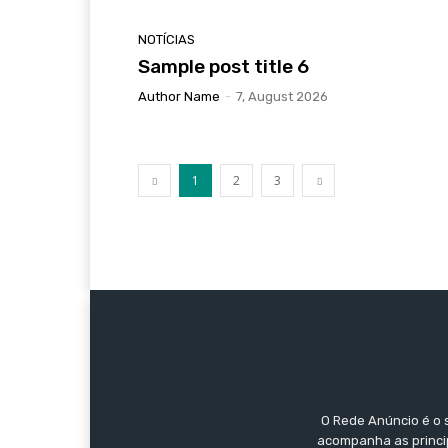
NOTÍCIAS
Sample post title 6
Author Name
-
7, August 2026
1
2
3
O Rede Anúncio é o 
acompanha as princip