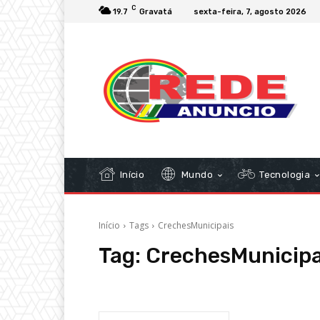
C
19.7
Gravatá
sexta-feira, 7, agosto 2026
Início
Mundo
Tecnologia
Início
Tags
CrechesMunicipais
Tag:
CrechesMunicipa